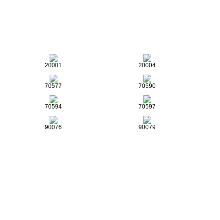
20001
20004
70577
70590
70594
70597
90076
90079