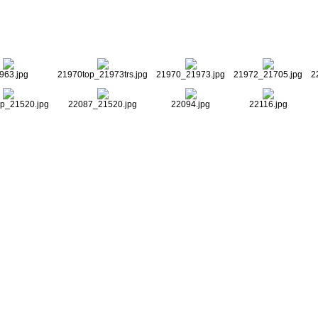
963.jpg
21970top_21973trs.jpg
21970_21973.jpg
21972_21705.jpg
2
p_21520.jpg
22087_21520.jpg
22094.jpg
22116.jpg