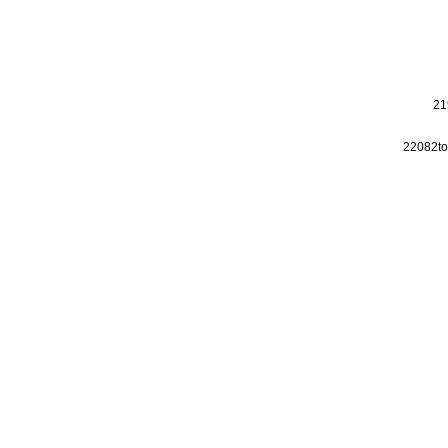
21
22082to